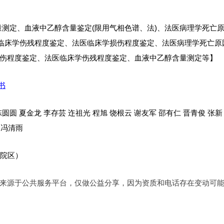
量测定、血液中乙醇含量鉴定(限用气相色谱、法)、法医病理学死亡
医临床学伤残程度鉴定、法医临床学损伤程度鉴定、法医病理学死亡原
伤程度鉴定、法医临床学伤残程度鉴定、血液中乙醇含量测定等】
书
陈圆圆 夏金龙 李存芸 迮祖光 程旭 饶根云 谢友军 邵有仁 晋青俊 张新
 冯清雨
新院区）
来源于公共服务平台，仅做公益分享，因为资质和电话存在变动可