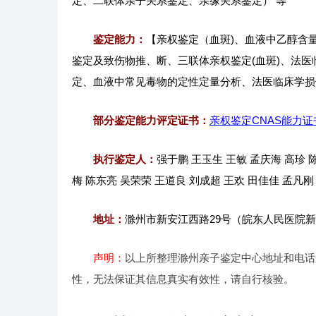
定、二联体亲子关系鉴定、亲缘关系鉴定） 等
鉴定能力：
【亲权鉴定（血斑)、血液中乙醇含
鉴定及致伤物推、断、三联体亲权鉴定(血斑)、法
定、血液中常见毒物的定性定量分析、法医临床学损
部分鉴定能力评定证书：
亲权鉴定CNAS能力证
执行鉴定人：
强于鹏 王玉生 王敏 孟庆海 高珍 
梅 陈东亮 吴荣荣 王道良 刘成超 王欢 田佳佳 孟凡刚
地址：
滁州市新安江西路29号（皖东人民医院
声明：
以上所整理滁州亲子鉴定中心地址和电话
性，无法保证其信息真实有效性，请自行核验。