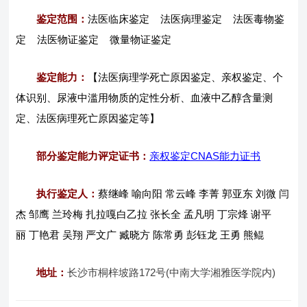
鉴定范围：
法医临床鉴定 法医病理鉴定 法医毒物鉴
定 法医物证鉴定 微量物证鉴定
鉴定能力：
【法医病理学死亡原因鉴定、亲权鉴定、个
体识别、尿液中滥用物质的定性分析、血液中乙醇含量测
定、法医病理死亡原因鉴定等】
部分鉴定能力评定证书：
亲权鉴定CNAS能力证书
执行鉴定人：
蔡继峰 喻向阳 常云峰 李菁 郭亚东 刘微 闫
杰 邹鹰 兰玲梅 扎拉嘎白乙拉 张长全 孟凡明 丁宗烽 谢平
丽 丁艳君 吴翔 严文广 臧晓方 陈常勇 彭钰龙 王勇 熊鲲
地址：
长沙市桐梓坡路172号(中南大学湘雅医学院内)