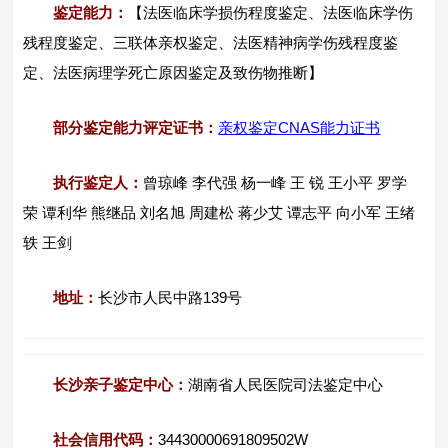
鉴定能力：
【法医临床学损伤程度鉴定、法医临床学伤
残程度鉴定、三联体亲权鉴定、法医精神病学伤残程度鉴
定、法医病理学死亡原因鉴定及致伤物推断】
部分鉴定能力评定证书：
亲权鉴定CNAS能力证书
执行鉴定人：
曾琼峰 李代强 杨一峰 王 锐 王小平 罗学
荣 谭利华 熊继品 刘名旭 周建松 蒋少艾 谭志平 向小军 王绪
轶 王剑
地址：
长沙市人民中路139号
长沙亲子鉴定中心：
湖南省人民医院司法鉴定中心
社会信用代码：
34430000691809502W