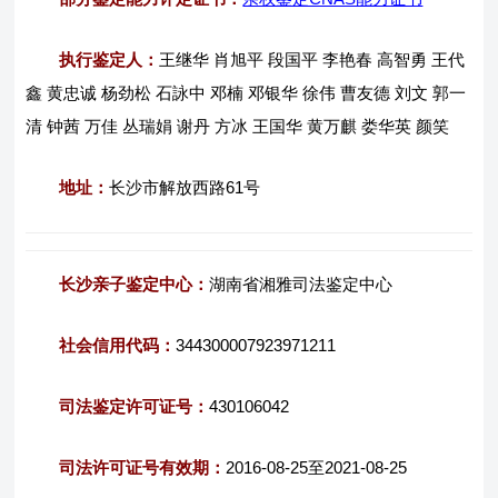
执行鉴定人：
王继华 肖旭平 段国平 李艳春 高智勇 王代
鑫 黄忠诚 杨劲松 石詠中 邓楠 邓银华 徐伟 曹友德 刘文 郭一
清 钟茜 万佳 丛瑞娟 谢丹 方冰 王国华 黄万麒 娄华英 颜笑
地址：
长沙市解放西路61号
长沙亲子鉴定中心：
湖南省湘雅司法鉴定中心
社会信用代码：
344300007923971211
司法鉴定许可证号：
430106042
司法许可证号有效期：
2016-08-25至2021-08-25