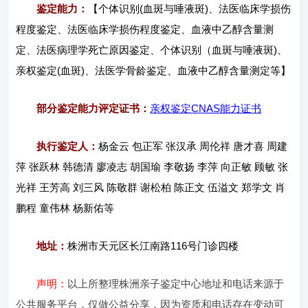
鉴定能力：
【个体识别(血斑与唾液斑)、法医临床学损伤
程度鉴定、法医临床学损伤程度鉴定、血液中乙醇含量测
定、法医病理学死亡原因鉴定、个体识别（血斑与唾液斑)、
亲权鉴定(血斑)、法医学骨龄鉴定、血液中乙醇含量测定等】
部分鉴定能力评定证书：
亲权鉴定CNAS能力证书
执行鉴定人：
杨金云 包正军 张汉承 周伦祥 唐才喜 周建
萍 张跃林 韩德清 廖凌志 胡国瑜 李敬扬 李萍 向正敏 顾敏 张
光祥 王芳高 刘三风 陈敬群 谢松柏 陈正文 伍溢文 郑学文 肖
鹏程 童伟林 杨新佑等
地址：
株洲市天元区长江南路116号门诊四楼
声明：
以上所整理株洲亲子鉴定中心地址和电话来源于
公共服务平台，仅做公益分享，因为资质和电话存在变动可