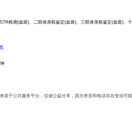
体STR检测(血斑)、二联体亲权鉴定(血斑)、三联体亲权鉴定(血斑)、
书
祝坤
来源于公共服务平台，仅做公益分享，因为资质和电话存在变动可