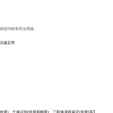
诉讼纠纷等司法用途。
法鉴定所
血斑)、个体识别(血斑和精斑)、三联体亲权鉴定(血斑)等】