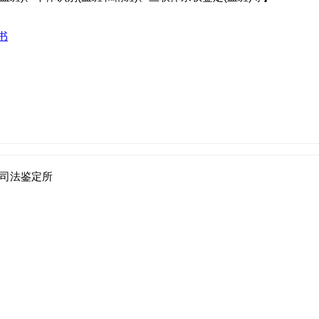
书
司法鉴定所