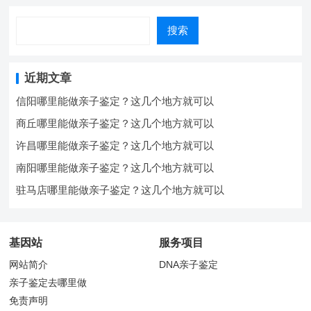
搜索
近期文章
信阳哪里能做亲子鉴定？这几个地方就可以
商丘哪里能做亲子鉴定？这几个地方就可以
许昌哪里能做亲子鉴定？这几个地方就可以
南阳哪里能做亲子鉴定？这几个地方就可以
驻马店哪里能做亲子鉴定？这几个地方就可以
基因站
服务项目
网站简介
DNA亲子鉴定
亲子鉴定去哪里做
免责声明