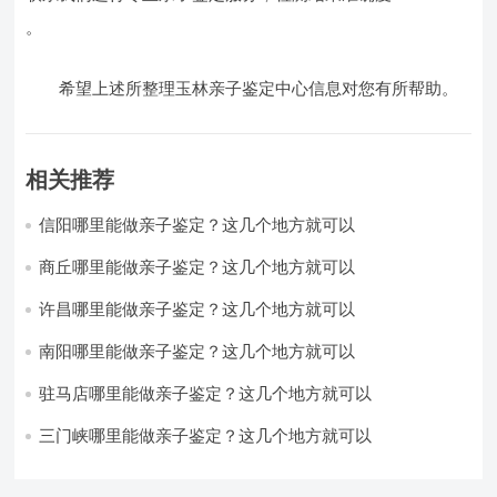
。
希望上述所整理玉林亲子鉴定中心信息对您有所帮助。
相关推荐
信阳哪里能做亲子鉴定？这几个地方就可以
商丘哪里能做亲子鉴定？这几个地方就可以
许昌哪里能做亲子鉴定？这几个地方就可以
南阳哪里能做亲子鉴定？这几个地方就可以
驻马店哪里能做亲子鉴定？这几个地方就可以
三门峡哪里能做亲子鉴定？这几个地方就可以