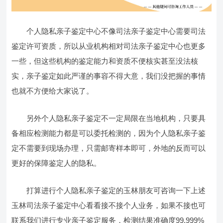
个人隐私亲子鉴定中心不像司法亲子鉴定中心需要司法
鉴定许可资质，所以从业机构相对司法亲子鉴定中心也更多
一些，但这些机构的鉴定能力和资质不便核实甚至没法核
实，亲子鉴定如此严谨的事容不得大意，我们没把握的事情
也就不方便给大家说了。
另外个人隐私亲子鉴定不一定局限在当地机构，只要具
备相应检测能力都是可以委托检测的，因为个人隐私亲子鉴
定不需要到现场办理，只需邮寄样本即可，外地的反而可以
更好的保障鉴定人的隐私。
打算进行个人隐私亲子鉴定的玉林朋友可咨询一下上述
玉林司法亲子鉴定中心看看接不接个人业务，如果不接也可
联系我们进行专业亲子鉴定服务，检测结果准确度99.999%