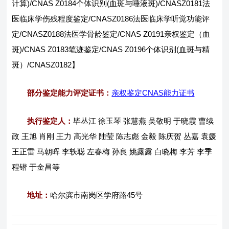
计算)/CNAS Z0184个体识别(血斑与唾液斑)/CNASZ0181法
医临床学伤残程度鉴定/CNASZ0186法医临床学听觉功能评
定/CNASZ0188法医学骨龄鉴定/CNAS Z0191亲权鉴定（血
斑)/CNAS Z0183笔迹鉴定/CNAS Z0196个体识别(血斑与精
斑）/CNASZ0182】
部分鉴定能力评定证书：
亲权鉴定CNAS能力证书
执行鉴定人：
毕丛江 徐玉琴 张慧燕 吴敬明 于晓霞 曹续
政 王旭 肖刚 王力 高光华 陆莹 陈志彪 金毅 陈庆贺 丛嘉 袁媛
王正雷 马朝晖 李轶聪 左春梅 孙良 姚露露 白晓梅 李芳 李季
程锴 于金昌等
地址：
哈尔滨市南岗区学府路45号