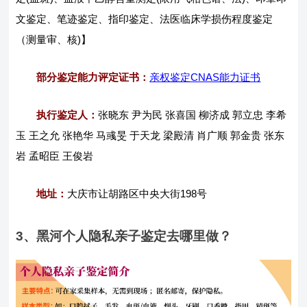
文鉴定、笔迹鉴定、指印鉴定、法医临床学损伤程度鉴定
（测量审、核)】
部分鉴定能力评定证书：
亲权鉴定CNAS能力证书
执行鉴定人：
张晓东 尹为民 张喜国 柳济成 郭立忠 李希
玉 王之允 张艳华 马彧旻 于天龙 梁殿清 肖广顺 郭金贵 张东
岩 孟昭臣 王俊岩
地址：
大庆市让胡路区中央大街198号
3、黑河个人隐私亲子鉴定去哪里做？