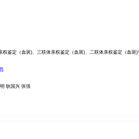
亲权鉴定（血斑)、三联体亲权鉴定（血斑)、二联体亲权鉴定（血斑)
书
明 耿国兴 张强