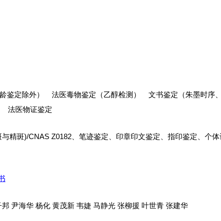
龄鉴定除外） 法医毒物鉴定（乙醇检测） 文书鉴定（朱墨时序
） 法医物证鉴定
精斑)/CNAS Z0182、笔迹鉴定、印章印文鉴定、指印鉴定、个体
书
子邦 尹海华 杨化 黄茂新 韦婕 马静光 张柳援 叶世青 张建华