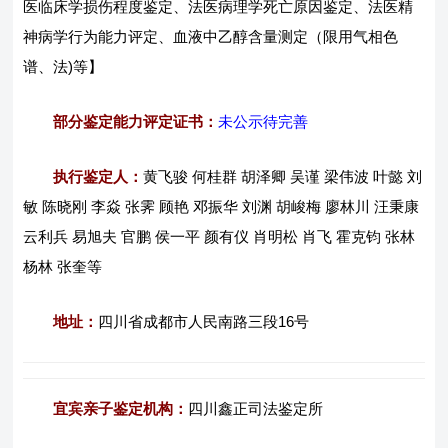
医临床学损伤程度鉴定、法医病理学死亡原因鉴定、法医精
神病学行为能力评定、血液中乙醇含量测定（限用气相色
谱、法)等】
部分鉴定能力评定证书：
未公示待完善
执行鉴定人：
黄飞骏 何桂群 胡泽卿 吴谨 梁伟波 叶懿 刘
敏 陈晓刚 李焱 张霁 顾艳 邓振华 刘渊 胡峻梅 廖林川 汪秉康
云利兵 易旭夫 官鹏 侯一平 颜有仪 肖明松 肖飞 霍克钧 张林
杨林 张奎等
地址：
四川省成都市人民南路三段16号
宜宾亲子鉴定机构：
四川鑫正司法鉴定所