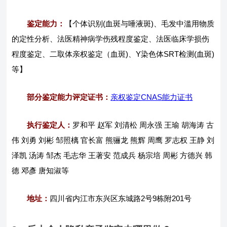
鉴定能力：
【个体识别(血斑与唾液斑)、毛发中滥用物质
的定性分析、法医精神病学伤残程度鉴定、法医临床学损伤
程度鉴定、二取体亲权鉴定（血斑)、Y染色体SRT检测(血斑)
等】
部分鉴定能力评定证书：
亲权鉴定CNAS能力证书
执行鉴定人：
罗和平 赵军 刘清松 周永强 王瑜 胡海涛 古
伟 刘勇 刘彬 邹照樆 官长富 熊骊龙 熊辉 周鹰 罗志权 王静 刘
泽凯 汤涛 邹杰 毛志华 王著安 范成兵 杨宗培 周彬 方德兴 韩
德 邓彥 唐知淑等
地址：
四川省内江市东兴区东城路2号9栋附201号