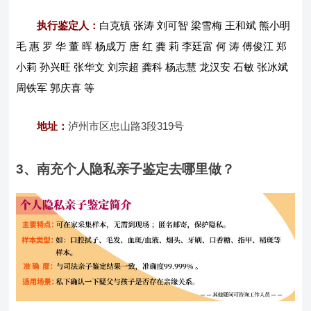
执行鉴定人：
白克镇 张涛 刘可智 梁雪梅 王和斌 熊小明
毛 惠 罗 华 董 晖 杨成万 唐 红 龚 莉 李廷富 何 涛 傅俊江 郑
小莉 孙兴旺 张华文 刘宗超 龚科 杨志慧 龙汉安 石敏 张冰斌
周铁军 郭庆喜 等
地址：
泸州市区忠山路3段319号
3、南充个人隐私亲子鉴定去哪里做？