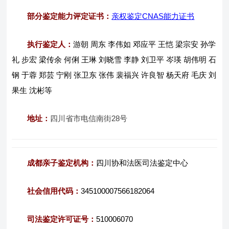
部分鉴定能力评定证书：
亲权鉴定CNAS能力证书
执行鉴定人：
游朝 周东 李伟如 邓应平 王恺 梁宗安 孙学
礼 步宏 梁传余 何俐 王琳 刘晓雪 李静 刘卫平 岑瑛 胡伟明 石
钢 于蓉 郑芸 宁刚 张卫东 张伟 裴福兴 许良智 杨天府 毛庆 刘
果生 沈彬等
地址：
四川省市电信南街28号
成都亲子鉴定机构：
四川协和法医司法鉴定中心
社会信用代码：
345100007566182064
司法鉴定许可证号：
510006070