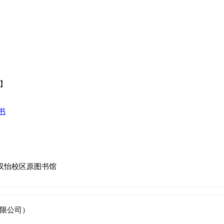
】
书
双怡校区原图书馆
限公司）