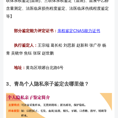
联体亲权鉴定(血斑)、三联体亲权鉴定（血斑)、血液中乙醇
含量测定、法医临床损伤程度鉴定、法医临床伤残程度鉴定
等】
部分鉴定能力评定证书：
亲权鉴定CNAS能力证书
执行鉴定人：
王宗端 葛长松 刘思新 赵新和 张广存 杨
青 吴晓华 焦钰 张琛 赵世鹏
地址：
黄岛区琅琊台北路6号
3、青岛个人隐私亲子鉴定去哪里做？