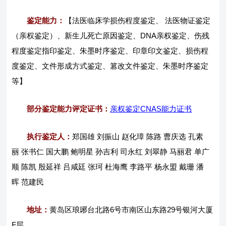
鉴定能力：
【法医临床学损伤程度鉴定、 法医物证鉴定
（亲权鉴定）、新生儿死亡原因鉴定、DNA亲权鉴定、伤残
程度鉴定指印鉴定、朱墨时序鉴定、印章印文鉴定、损伤程
度鉴定、文件形成方式鉴定、篡改文件鉴定、朱墨时序鉴定
等】
部分鉴定能力评定证书：
亲权鉴定CNAS能力证书
执行鉴定人：
郑国雄 刘振山 赵化璋 陈路 曹庆选 孔素
丽 张书仁 国大鹏 鲍明星 孙吉利 司永红 刘翠静 马丽君 单广
顺 陈凯 殷延祥 吕咸廷 张珂 杜海鹰 李路平 杨永盟 戴珊 潘
晖 范建民
地址：
黄岛区琅琊台北路6号市南区山东路29号银河大厦
F层