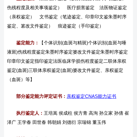
伤残程度及相关事项鉴定） 医疗损害鉴定 法医物证鉴定
（亲权鉴定） 文书鉴定（笔迹鉴定、印章印文鉴朱墨时序
鉴定、篡改文件鉴定） 痕迹鉴定（手印鉴定）
鉴定能力：
【个体识别(血斑与精斑)个体识别(血斑与唾
液斑)伤残程度鉴定朱墨时序鉴定篓改文件鉴定朱墨时序鉴定
印章印文鉴定指印鉴定法医临床学损伤程度鉴定二联体亲权
鉴定(血斑)三联体亲权鉴定(血斑)篓改文件鉴定、亲权鉴定
（血斑）等】
部分鉴定能力评定证书：
亲权鉴定CNAS能力证书
执行鉴定人：
王培嵩 侯成柱 侯方青 高洵 孙立家 孙倩 崔
泽广 王学春 田世春 韩朝娟 刘德衍 宗瑞锦 董玉伟