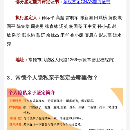
部分鉴定能力评定证书：
亲权鉴定CNAS能力证书
执行鉴定人：
孙际平 高超 雷明军 陈新国 田斌榜 黄俊 胡
国平 陈集华 周先勇 张森林 汤英 杨国亮 王中元 孙小砚 谢
敏 陈盼 彭东桃 彭妍 余优杰 宋军 崔小媛 廖启方 彭志高 汤永
秀
地址：
常德市武陵区人民路1266号(原常德卫校院内)
3、常德个人隐私亲子鉴定去哪里做？