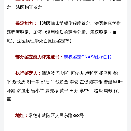
定 法医物证鉴定
鉴定能力：
【法医临床学损伤程度鉴定、法医临床学伤
残程度鉴定、尿液中滥用物质的定性分析、亲权鉴定（血
斑)、法医病理学死亡原因鉴定等】
部分鉴定能力评定证书：
亲权鉴定CNAS能力证书
执行鉴定人：
潘道波 马明祥 何俊杰 卢和平 杨泽刚 徐
平 聂长庆 刘一岑 邵启军 钱超金 李俊 左强 鄢志钢 曹建华 叶
泽鑫 谢显忠 曾小兰 夏先考 黄平 王芳 李中伟 赵熙 周毅 徐广
军
地址：
常德市武陵区人民东路388号