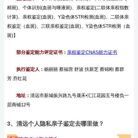
精斑)、个体识别(血斑与唾液斑)、亲权鉴定(二联体亲权指数
计算)、亲权鉴定(血斑)、Y染色体STR检测(血斑)、二联体亲
权鉴定（血斑)、三联亲权鉴定(血斑)、Y染色体STR检测（血
斑)】
部分鉴定能力评定证书：
亲权鉴定CNAS能力证书
执行鉴定人：
杨丽丽 蔡福营 舒波 扶新芝 蔡锦刚 蔡群
芳 乔红花
地址：
清远市新城振兴路九号晟禾•汇江花园五号楼负一
层商铺12号
3、清远个人隐私亲子鉴定去哪里做？